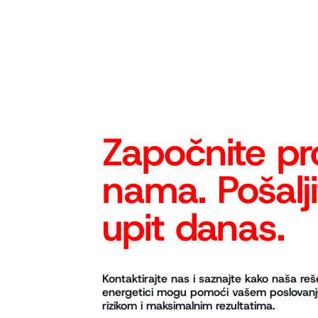
◆
Započnite pr
nama. Pošalj
upit danas.
Kontaktirajte nas i saznajte kako naša rešen
energetici mogu pomoći vašem poslovanj
rizikom i maksimalnim rezultatima.