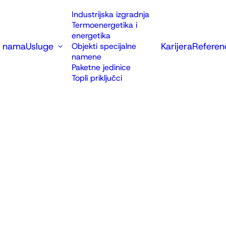
Industrijska izgradnja
Termoenergetika i
energetika
 nama
Usluge
Karijera
Referen
Objekti specijalne
namene
Paketne jedinice
Topli priključci