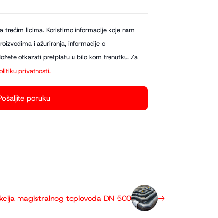
a trećim licima. Koristimo informacije koje nam
oizvodima i ažuriranja, informacije o
žete otkazati pretplatu u bilo kom trenutku. Za
olitiku privatnosti.
kcija magistralnog toplovoda DN 500