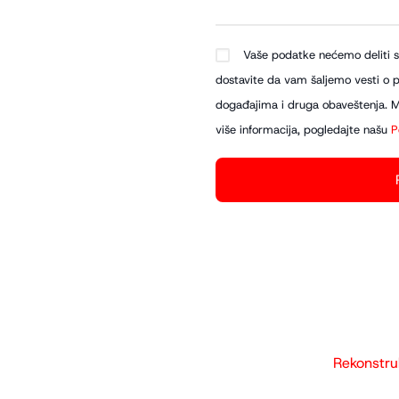
Vaše podatke nećemo deliti s
dostavite da vam šaljemo vesti o pr
događajima i druga obaveštenja. Mo
više informacija, pogledajte našu
P
Rekonstru