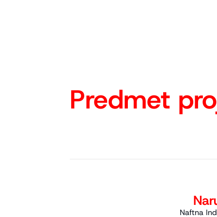
Predmet pro
Naru
Naftna Indu