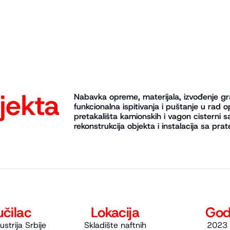
jekta
Nabavka opreme, materijala, izvođenje gr
funkcionalna ispitivanja i puštanje u rad o
pretakališta kamionskih i vagon cisterni 
rekonstrukcija objekta i instalacija sa pr
čilac
Lokacija
God
strija Srbije
Skladište naftnih
2023 