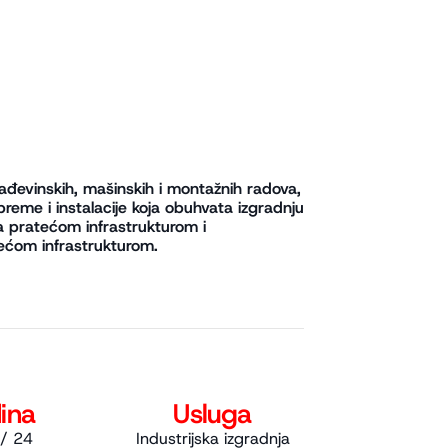
ađevinskih, mašinskih i montažnih radova,
preme i instalacije koja obuhvata izgradnju
sa pratećom infrastrukturom i
atećom infrastrukturom.
ina
Usluga
/ 24
Industrijska izgradnja