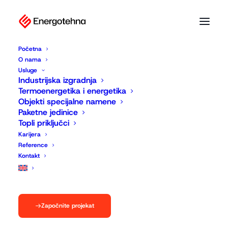
Početna
O nama
Usluge
Industrijska izgradnja
Termoenergetika i energetika
Objekti specijalne namene
Paketne jedinice
Topli priključci
Karijera
Reference
Kontakt
Započnite projekat